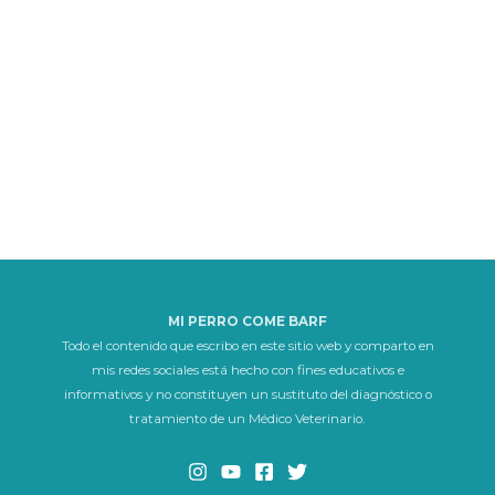
MI PERRO COME BARF
Todo el contenido que escribo en este sitio web y comparto en
mis redes sociales está hecho con fines educativos e
informativos y no constituyen un sustituto del diagnóstico o
tratamiento de un Médico Veterinario.