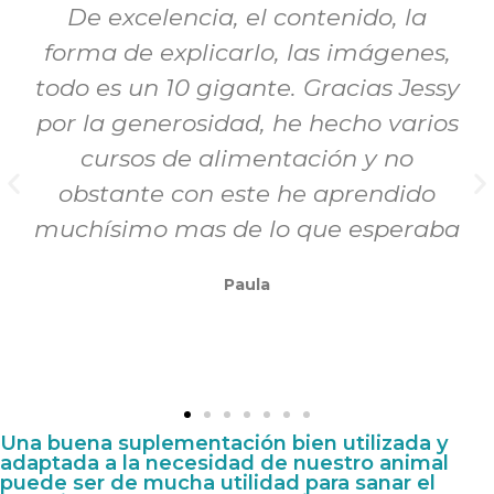
contenido, la
Me ha encantado. 
, las imágenes,
Masterclass muy bie
e. Gracias Jessy
muy completa y 
 he hecho varios
explicada. Exposici
ntación y no
cercana. He realizado
 he aprendido
de Dieta cocinada pa
o que esperaba
sin lugar a dudas, es
ha sido la mejor y c
Gloria
Una buena suplementación bien utilizada y
adaptada a la necesidad de nuestro animal
puede ser de mucha utilidad para sanar el