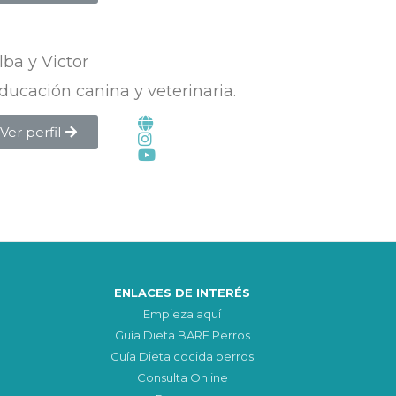
lba y Victor
ducación canina y veterinaria.
Ver perfil
ENLACES DE INTERÉS
Empieza aquí
Guía Dieta BARF Perros
Guía Dieta cocida perros
Consulta Online