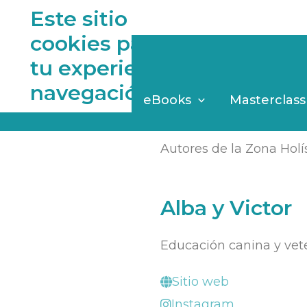
Este sitio web utiliza
cookies para mejorar
rros!
tu experiencia de
navegación
log
Asesorías
eBooks
Masterclass
Autores de la Zona Holí
Alba y Victor
Educación canina y vete
Sitio web
Instagram