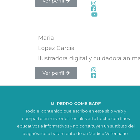
Ver perfil
Maria
Lopez Garcia
Ilustradora digital y cuidadora anim
Ver perfil
MI PERRO COME BARF
Todo el contenido que escribo en este sitio web y
comparto en mis redes sociales está hecho con fines
educativos e informativos y no constituyen un sustituto del
diagnóstico o tratamiento de un Médico Veterinario.