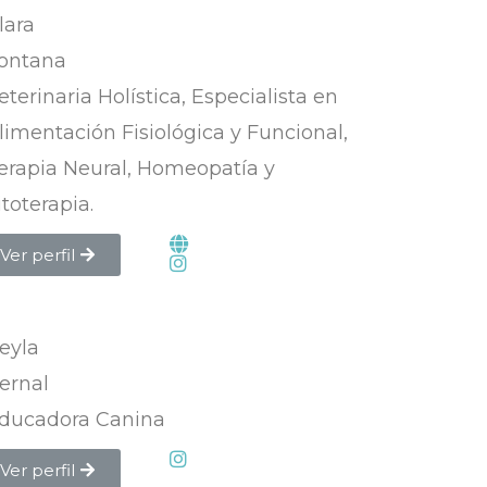
lara
ontana
eterinaria Holística, Especialista en
limentación Fisiológica y Funcional,
erapia Neural, Homeopatía y
itoterapia.
Ver perfil
eyla
ernal
ducadora Canina
Ver perfil