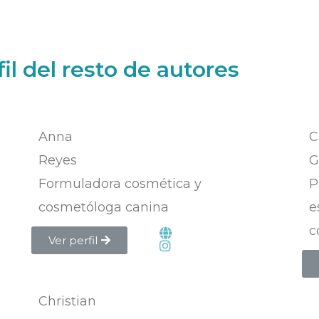
il del resto de autores
Anna
C
Reyes
G
Formuladora cosmética y
P
cosmetóloga canina
e
c
Ver perfil
Christian