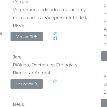
Vergara
C
Veterinario dedicado a nutrición y
F
microbiómica. Vicepresidente de la
V
RFVS.
A
ia
Ver perfil
T
F
Jara
Bióloga, Doctora en Etología y
Bienestar Animal.
K
Ver perfil
B
E
Neus