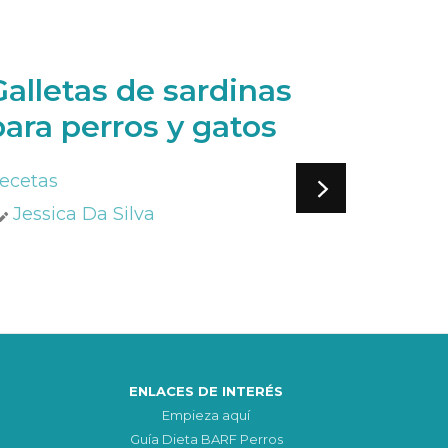
Galletas de sardinas
Galle
para perros y gatos
para 
ecetas
Recetas
Jessica Da Silva
Jessic
ENLACES DE INTERÉS
Empieza aquí
Guía Dieta BARF Perros