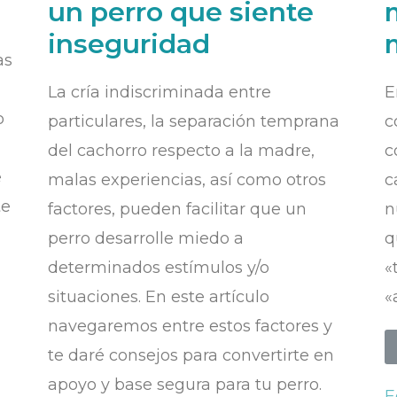
un perro que siente
inseguridad
as
La cría indiscriminada entre
E
o
particulares, la separación temprana
c
del cachorro respecto a la madre,
c
e
malas experiencias, así como otros
c
te
factores, pueden facilitar que un
n
perro desarrolle miedo a
q
determinados estímulos y/o
«
situaciones. En este artículo
«
navegaremos entre estos factores y
te daré consejos para convertirte en
apoyo y base segura para tu perro.
E