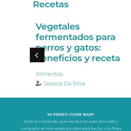
Recetas
ara
Vegetales
fermentados para
perros y gatos:
beneficios y receta
Alimentos
Jessica Da Silva
MI PERRO COME BARF
Todo el contenido que escribo en este sitio web y
comparto en mis redes sociales está hecho con fines