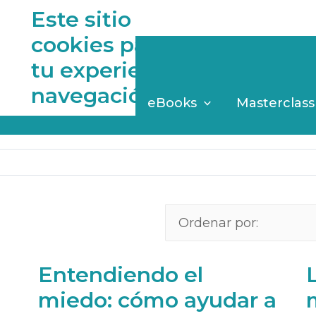
Este sitio web utiliza
cookies para mejorar
rros!
tu experiencia de
navegación
log
Asesorías
eBooks
Masterclass
Entendiendo el
miedo: cómo ayudar a