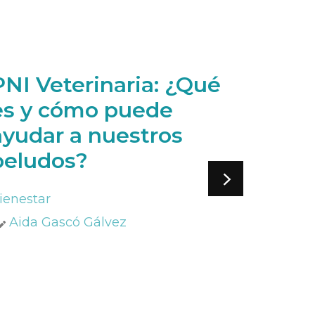
PNI Veterinaria: ¿Qué
8 su
es y cómo puede
reduc
ayudar a nuestros
estré
peludos?
Bienesta
Jessic
ienestar
Aida Gascó Gálvez