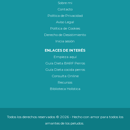
Sobre mi
Contacto
Política de Privacidad
Aviso Legal
Política de Cookies
Derecho de Desistimiento
Inicia sesión
ENLACES DE INTERÉS
Empieza aquí
Guía Dieta BARF Perros
Guía Dieta cocida perros
Consulta Online
Recursos
Biblioteca Holística
Todos los derechos reservados © 2026 - Hecho con amor para todos los
amantes de los peludos.