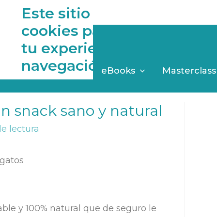
Este sitio web utiliza
cookies para mejorar
rros!
tu experiencia de
navegación
log
Asesorías
eBooks
Masterclass
un snack sano y natural
e lectura
ble y 100% natural que de seguro le