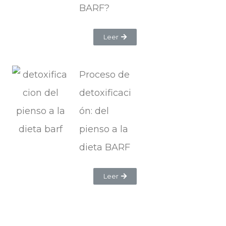
BARF?
Leer
Proceso de
detoxificaci
ón: del
pienso a la
dieta BARF
Leer