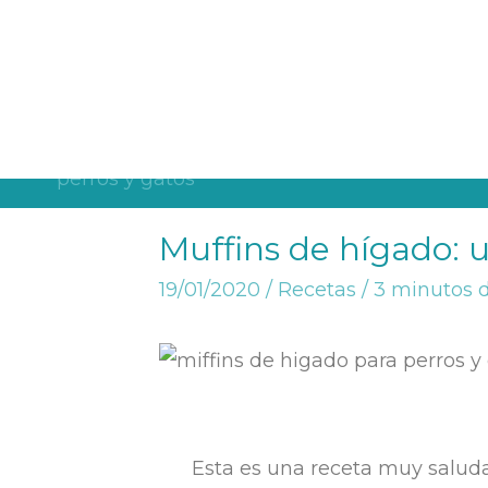
¡Descarga la nueva guía de alimentación con pienso para pe
B
Muffins de hígado: 
19/01/2020
/
Recetas
/
3 minutos d
Esta es una receta muy saluda