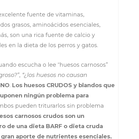
xcelente fuente de vitaminas,
idos grasos, aminoácidos esenciales,
s, son una rica fuente de calcio y
es en la dieta de los perros y gatos.
uando escucha o lee “huesos carnosos”
igroso?”
,
“¿los huesos no causan
s
NO
.
Los huesos CRUDOS y blandos que
 suponen ningún problema para
mbos pueden triturarlos sin problema
uesos carnosos crudos son un
 de una dieta BARF o dieta cruda
u gran aporte de nutrientes esenciales.