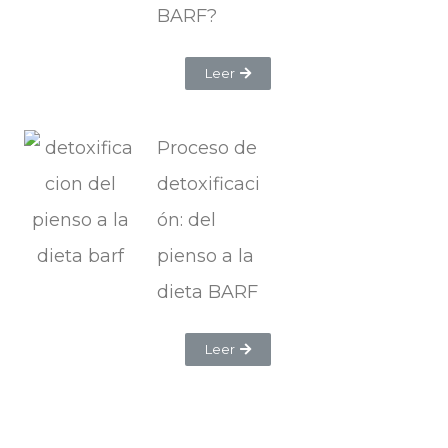
BARF?
Leer
Proceso de
detoxificaci
ón: del
pienso a la
dieta BARF
Leer