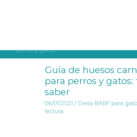
¡Descarga la nueva guía de alimentación con pienso para pe
B
Guía de huesos carn
para perros y gatos:
saber
06/01/2021
/
Dieta BARF para gat
lectura