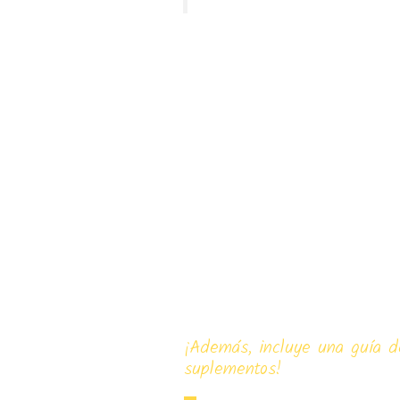
Cambia la dieta de
con la ayuda de mi
Completa de la Die
En ella encontrarás todo lo
explicado paso a paso, par
una dieta cruda, casera y 
¡Además, incluye una guía d
suplementos!