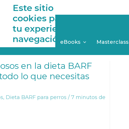
Este sitio web utiliza
cookies para mejorar
rros!
tu experiencia de
navegación
log
Asesorías
eBooks
Masterclass
osos en la dieta BARF
 todo lo que necesitas
os
,
Dieta BARF para perros
/
7 minutos de